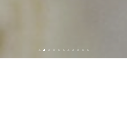
TERVETULOA
Kun vuosien päästä palaat näihin aikoihin,
muistat varmasti elämäsi onnellisimmat hetket
ja kohokohdat. Muistat onnen, joka ei tuntunut
mahtuvan sydämeen vaan läikkyi yli. Muistat