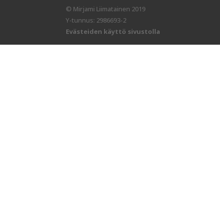
© Mirjami Liimatainen 2019
Y-tunnus: 2986693-2
Evästeiden käyttö sivustolla