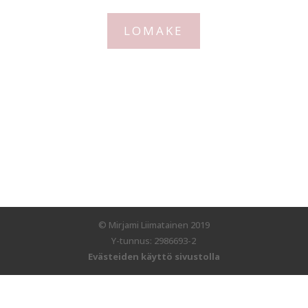
LOMAKE
© Mirjami Liimatainen 2019
Y-tunnus: 2986693-2
Evästeiden käyttö sivustolla