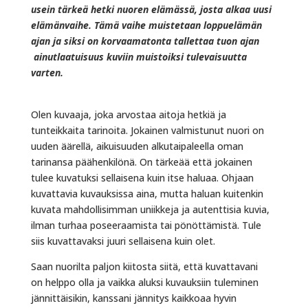
usein tärkeä hetki nuoren elämässä, josta alkaa uusi
elämänvaihe. Tämä vaihe muistetaan loppuelämän
ajan ja siksi on korvaamatonta tallettaa tuon ajan
ainutlaatuisuus kuviin muistoiksi tulevaisuutta
varten.
Olen kuvaaja, joka arvostaa aitoja hetkiä ja
tunteikkaita tarinoita. Jokainen valmistunut nuori on
uuden äärellä, aikuisuuden alkutaipaleella oman
tarinansa päähenkilönä. On tärkeää että jokainen
tulee kuvatuksi sellaisena kuin itse haluaa. Ohjaan
kuvattavia kuvauksissa aina, mutta haluan kuitenkin
kuvata mahdollisimman uniikkeja ja autenttisia kuvia,
ilman turhaa poseeraamista tai pönöttämistä. Tule
siis kuvattavaksi juuri sellaisena kuin olet.
Saan nuorilta paljon kiitosta siitä, että kuvattavani
on helppo olla ja vaikka aluksi kuvauksiin tuleminen
jännittäisikin, kanssani jännitys kaikkoaa hyvin