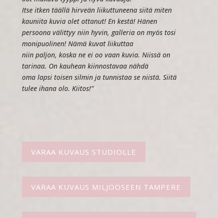
Itse itken täällä hirveän liikuttuneena siitä miten
kauniita kuvia olet ottanut! En kestä! Hänen
persoona välittyy niin hyvin, galleria on myös tosi
monipuolinen! Nämä kuvat liikuttaa
niin paljon, koska ne ei oo vaan kuvia. Niissä on
tarinaa. On kauhean kiinnostavaa nähdä
oma lapsi
toisen silmin ja tunnistaa se niistä. Siitä
tulee ihana olo. Kiitos!”
VARAA KUVAUS STUDIOLLE
VARAA KUVAUS MILJÖÖSEEN TAMPERE