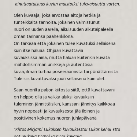
ainutlaatuisuus kuviin muistoiksi tulevaisuutta varten.
Olen kuvaaja, joka arvostaa aitoja hetkiä ja
tunteikkaita tarinoita. Jokainen valmistunut
nuori on uuden äärellä, aikuisuuden alkutaipaleella
oman tarinansa päähenkilönä.
On tärkeää että jokainen tulee kuvatuksi sellaisena
kuin itse haluaa. Ohjaan kuvattavia
kuvauksissa aina, mutta haluan kuitenkin kuvata
mahdollisimman uniikkeja ja autenttisia
kuvia, ilman turhaa poseeraamista tai pönättämistä.
Tule siis kuvattavaksi juuri sellaisena kuin olet.
Saan nuorilta paljon kiitosta siitä, että kuvattavani
on helppo olla ja vaikka aluksi kuvauksiin
tuleminen jännittäisikin, kanssani jännitys kaikkoaa
hyvin nopeasti ja kuvauksesta jää iloinen ja
positiivinen kokemus nuoren juhlapäivänä.
”Kiitos Mirjami Lukaksen kuvauksesta! Lukas kehui että
oot mukava tyyppi ja hyvä kuvaaja.